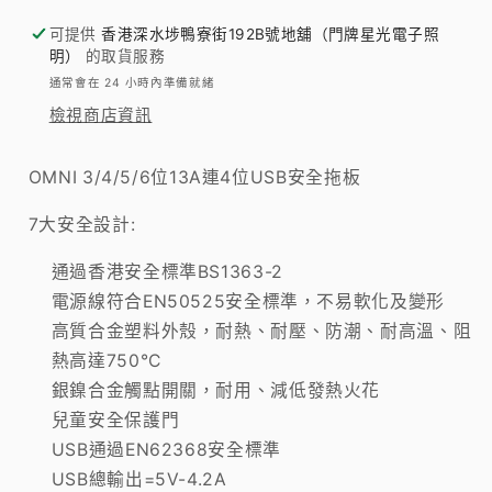
全
全
可提供
香港深水埗鴨寮街192B號地舖（門牌星光電子照
拖
拖
明）
的取貨服務
板
板
通常會在 24 小時內準備就緒
數
數
檢視商店資訊
量
量
減
增
OMNI 3/4/5/6位13A連4位USB安全拖板
少
加
7大安全設計:
通過香港安全標準BS1363-2
電源線符合EN50525安全標準，不易軟化及變形
高質合金塑料外殼，耐熱、耐壓、防潮、耐高溫、阻
熱高達750℃
銀鎳合金觸點開關，耐用、減低發熱火花
兒童安全保護門
USB通過EN62368安全標準
USB總輸出=5V-4.2A