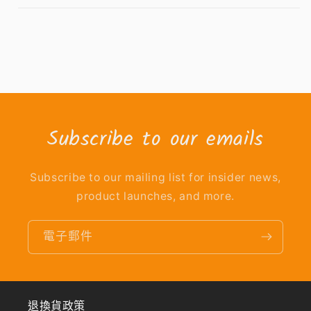
Subscribe to our emails
Subscribe to our mailing list for insider news,
product launches, and more.
電子郵件
退換貨政策