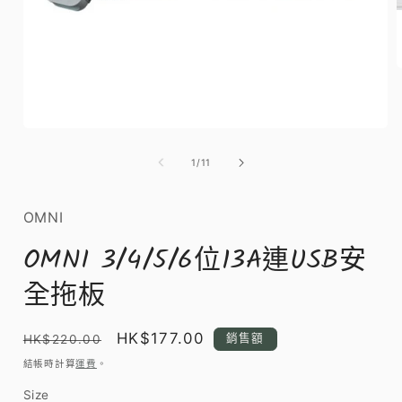
在
互
/
1
/
11
動
視
窗
OMNI
中
開
OMNI 3/4/5/6位13A連USB安
啟
多
全拖板
媒
體
檔
定
售
HK$177.00
銷售額
HK$220.00
案
1
價
價
結帳時計算
運費
。
Size